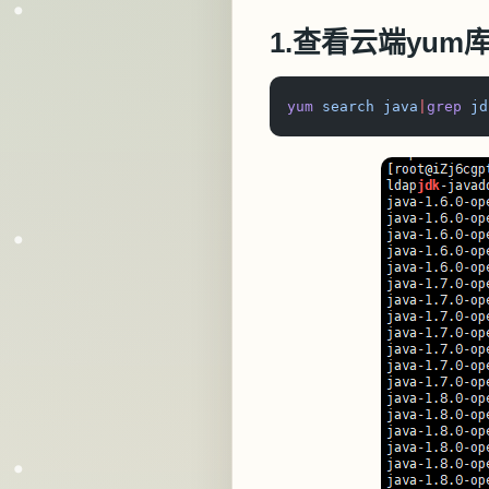
1.查看云端yum
yum
 search java
|
grep
 jd