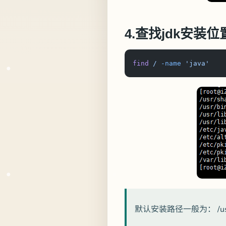
4.查找jdk安装位
find
 /
 -name
 'java'
默认安装路径一般为： /usr/lib/j