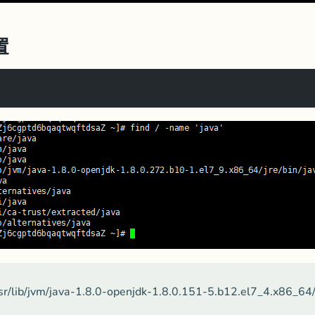
置
vm/java-1.8.0-openjdk-1.8.0.151-5.b12.el7_4.x86_64/jr